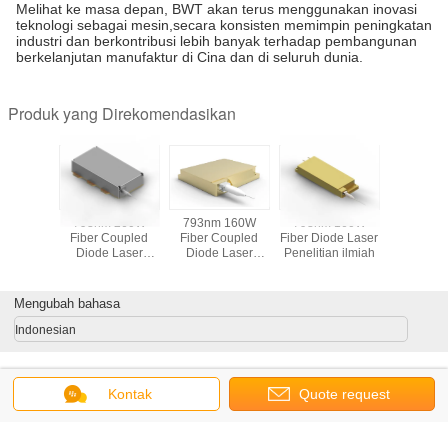
Melihat ke masa depan, BWT akan terus menggunakan inovasi
teknologi sebagai mesin,secara konsisten memimpin peningkatan
industri dan berkontribusi lebih banyak terhadap pembangunan
berkelanjutan manufaktur di Cina dan di seluruh dunia.
Produk yang Direkomendasikan
ode Multi
793nm 260W
793nm 160W
793nm 160W
Advanced
ength
Fiber Coupled
Fiber Coupled
Fiber Diode Laser
808nm 1
ble Daya
Diode Laser
Diode Laser
Penelitian ilmiah
Diode Las
ggi
Disesuaikan
Untuk Solid State
Circular
Laser Pumping
Shape
0.13
Mengubah bahasa
Numer
Apert
Indonesian
Kontak
Quote request
Rumah
|
Tentang kita
|
Hubungi kami
|
Sitemap
|
Kebijakan Privasi
suatu