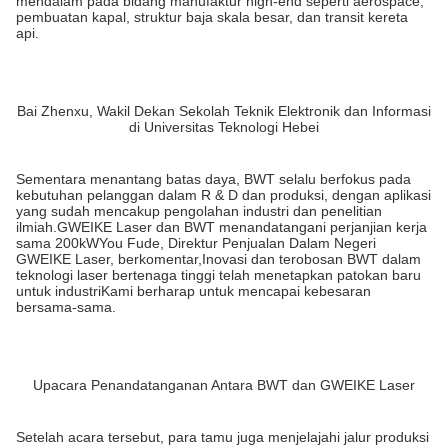
mendalam pada bidang manufaktur high-end seperti aerospace,
pembuatan kapal, struktur baja skala besar, dan transit kereta
api.
Bai Zhenxu, Wakil Dekan Sekolah Teknik Elektronik dan Informasi
di Universitas Teknologi Hebei
Sementara menantang batas daya, BWT selalu berfokus pada
kebutuhan pelanggan dalam R & D dan produksi, dengan aplikasi
yang sudah mencakup pengolahan industri dan penelitian
ilmiah.GWEIKE Laser dan BWT menandatangani perjanjian kerja
sama 200kWYou Fude, Direktur Penjualan Dalam Negeri
GWEIKE Laser, berkomentar,Inovasi dan terobosan BWT dalam
teknologi laser bertenaga tinggi telah menetapkan patokan baru
untuk industriKami berharap untuk mencapai kebesaran
bersama-sama.
Upacara Penandatanganan Antara BWT dan GWEIKE Laser
Setelah acara tersebut, para tamu juga menjelajahi jalur produksi