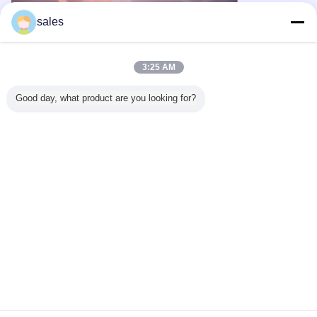
sales
3:25 AM
Good day, what product are you looking for?
Menghadapi pelat yang bahkan lebih tebal, Thunder 100kW
memotong baja tahan karat 100mm dengan kecepatan
1m/menit, menunjukkan keberaniannya terhadap bahan tebal.
Ini bahkan memproses stainless steel 200mm dengan mudah,