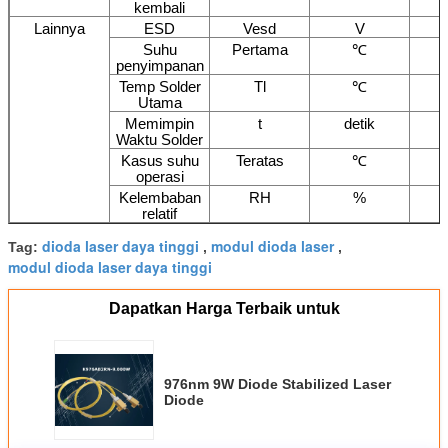
kembali
Lainnya
ESD
Vesd
V
Suhu
Pertama
℃
penyimpanan
Temp Solder
Tl
℃
Utama
Memimpin
t
detik
Waktu Solder
Kasus suhu
Teratas
℃
operasi
Kelembaban
RH
%
relatif
dioda laser daya tinggi
modul dioda laser
Tag:
,
,
modul dioda laser daya tinggi
Dapatkan Harga Terbaik untuk
976nm 9W Diode Stabilized Laser
Diode