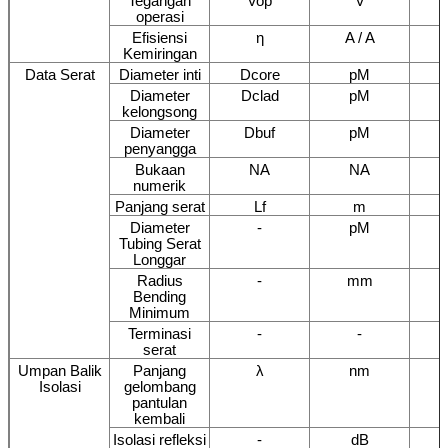
Tegangan
Vop
V
operasi
Efisiensi
η
A / A
Kemiringan
Data Serat
Diameter inti
Dcore
pM
Diameter
Dclad
pM
kelongsong
Diameter
Dbuf
pM
penyangga
Bukaan
NA
NA
numerik
Panjang serat
Lf
m
Diameter
-
pM
Tubing Serat
Longgar
Radius
-
mm
Bending
Minimum
Terminasi
-
-
serat
Umpan Balik
Panjang
λ
nm
Isolasi
gelombang
pantulan
kembali
Isolasi refleksi
-
dB