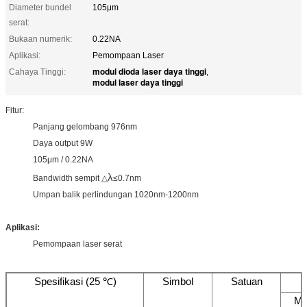
Diameter bundel
105μm
serat:
Bukaan numerik:
0.22NA
Aplikasi:
Pemompaan Laser
modul dioda laser daya tinggi
Cahaya Tinggi:
,
modul laser daya tinggi
Fitur:
Panjang gelombang 976nm
Daya output 9W
105μm / 0.22NA
λ
Bandwidth sempit △
≤0.7nm
Umpan balik perlindungan 1020nm-1200nm
Aplikasi:
Pemompaan laser serat
Spesifikasi (25 ℃)
Simbol
Satuan
Mi