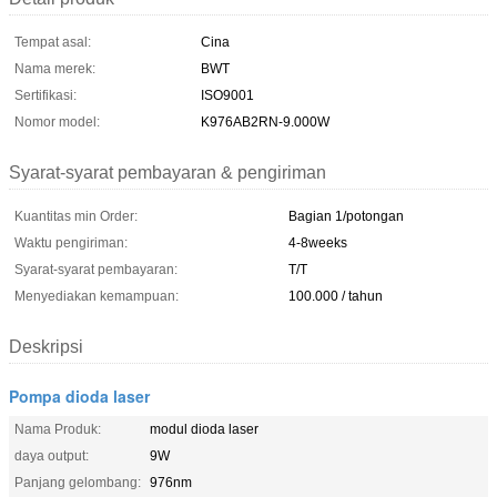
Tempat asal:
Cina
Nama merek:
BWT
Sertifikasi:
ISO9001
Nomor model:
K976AB2RN-9.000W
Syarat-syarat pembayaran & pengiriman
Kuantitas min Order:
Bagian 1/potongan
Waktu pengiriman:
4-8weeks
Syarat-syarat pembayaran:
T/T
Menyediakan kemampuan:
100.000 / tahun
Deskripsi
Pompa dioda laser
Nama Produk:
modul dioda laser
daya output:
9W
Panjang gelombang:
976nm