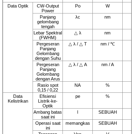
Data Optik
CW-Output
Po
W
Power
Panjang
λc
nm
gelombang
tengah
Lebar Spektral
△ λ
nm
(FWHM)
Pergeseran
△ λ / △ T
nm / ℃
Panjang
Gelombang
dengan Suhu
Pergeseran
△ λ / △ A
nm / A
Panjang
Gelombang
dengan Arus
Rasio spot
NA
%
0,15 / 0,22
Data
Efisiensi
pe
%
Kelistrikan
Listrik-ke-
Optik
Ambang batas
l
SEBUAH
saat ini
Operasi saat
memangkas
SEBUAH
ini