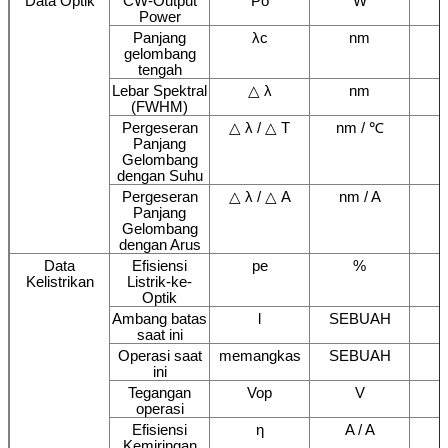
Data Optik
CW-Output
Po
W
Power
Panjang
λc
nm
gelombang
tengah
Lebar Spektral
△ λ
nm
(FWHM)
Pergeseran
△ λ / △ T
nm / ℃
Panjang
Gelombang
dengan Suhu
Pergeseran
△ λ / △ A
nm / A
Panjang
Gelombang
dengan Arus
Data
Efisiensi
pe
%
Kelistrikan
Listrik-ke-
Optik
Ambang batas
l
SEBUAH
saat ini
Operasi saat
memangkas
SEBUAH
ini
Tegangan
Vop
V
operasi
Efisiensi
η
A / A
Kemiringan