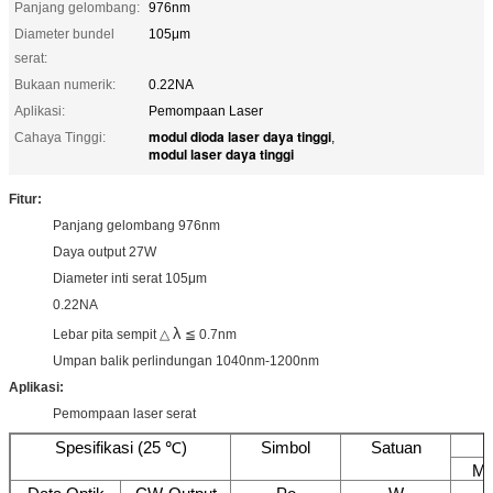
Panjang gelombang:
976nm
Diameter bundel
105μm
serat:
Bukaan numerik:
0.22NA
Aplikasi:
Pemompaan Laser
modul dioda laser daya tinggi
Cahaya Tinggi:
,
modul laser daya tinggi
Fitur:
Panjang gelombang 976nm
Daya output 27W
Diameter inti serat 105μm
0.22NA
λ
Lebar pita sempit △
≦ 0.7nm
Umpan balik perlindungan 1040nm-1200nm
Aplikasi:
Pemompaan laser serat
Spesifikasi (25 ℃)
Simbol
Satuan
Mi