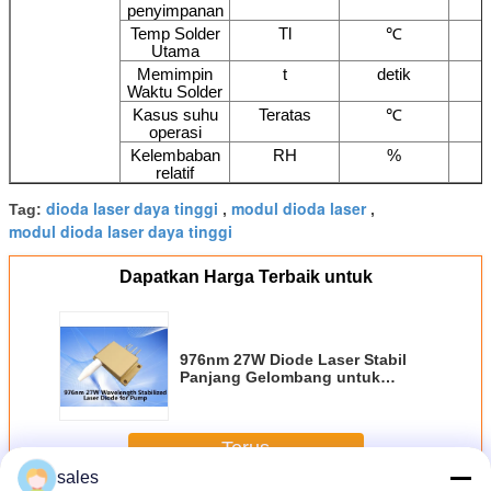
penyimpanan
Temp Solder
Tl
℃
Utama
Memimpin
t
detik
Waktu Solder
Kasus suhu
Teratas
℃
operasi
Kelembaban
RH
%
relatif
dioda laser daya tinggi
modul dioda laser
Tag:
,
,
modul dioda laser daya tinggi
Dapatkan Harga Terbaik untuk
976nm 27W Diode Laser Stabil
Panjang Gelombang untuk
Pompa
Terus
sales