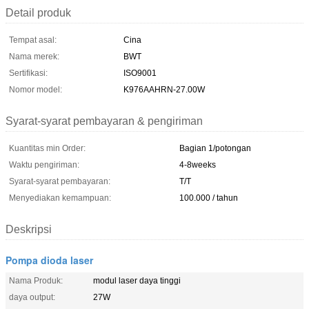
Detail produk
Tempat asal:
Cina
Nama merek:
BWT
Sertifikasi:
ISO9001
Nomor model:
K976AAHRN-27.00W
Syarat-syarat pembayaran & pengiriman
Kuantitas min Order:
Bagian 1/potongan
Waktu pengiriman:
4-8weeks
Syarat-syarat pembayaran:
T/T
Menyediakan kemampuan:
100.000 / tahun
Deskripsi
Pompa dioda laser
Nama Produk:
modul laser daya tinggi
daya output:
27W