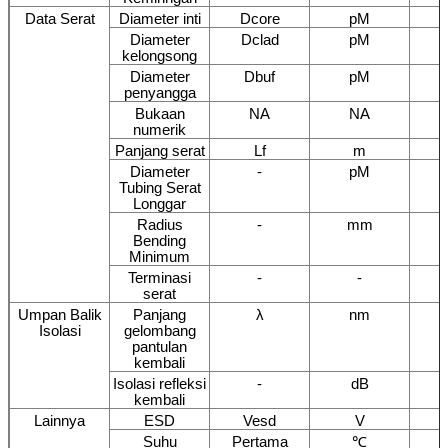
Data Serat
Diameter inti
Dcore
pM
Diameter
Dclad
pM
kelongsong
Diameter
Dbuf
pM
penyangga
Bukaan
NA
NA
numerik
Panjang serat
Lf
m
Diameter
-
pM
Tubing Serat
Longgar
Radius
-
mm
Bending
Minimum
Terminasi
-
-
serat
Umpan Balik
Panjang
λ
nm
Isolasi
gelombang
pantulan
kembali
Isolasi refleksi
-
dB
kembali
Lainnya
ESD
Vesd
V
Suhu
Pertama
℃