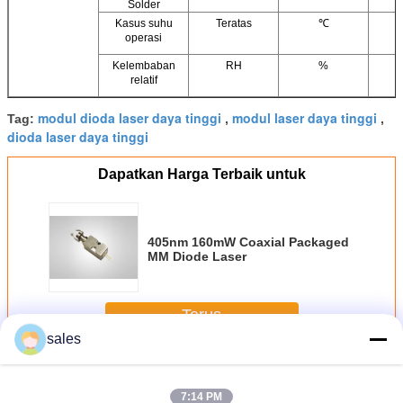
Solder
Kasus suhu
Teratas
℃
operasi
Kelembaban
RH
%
relatif
modul dioda laser daya tinggi
modul laser daya tinggi
Tag:
,
,
dioda laser daya tinggi
Dapatkan Harga Terbaik untuk
405nm 160mW Coaxial Packaged
MM Diode Laser
Terus
sales
Serat Dioda Laser
Lebih
7:14 PM