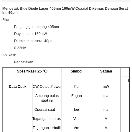
Mencetak Blue Diode Laser 405nm 160mW Coaxial Dikemas Dengan Serat
Inti 40μm
Fitur:
Panjang gelombang 405nm
Daya output 160mW
Diameter inti serat 40μm
0.22NA
Aplikasi:
Pencetakan
Spesifikasi (25 ℃)
Simbol
Satuan
M
Data Optik
CW-Output Power
Po
mW
Ambang batas
Engan
ma
saat ini
Operasi saat ini
Iop
ma
Tegangan operasi
Vop
V
Tegangan terbalik
Vre
V