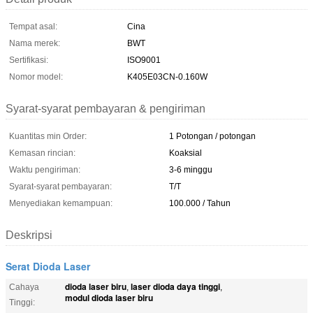
Tempat asal:
Cina
Nama merek:
BWT
Sertifikasi:
ISO9001
Nomor model:
K405E03CN-0.160W
Syarat-syarat pembayaran & pengiriman
Kuantitas min Order:
1 Potongan / potongan
Kemasan rincian:
Koaksial
Waktu pengiriman:
3-6 minggu
Syarat-syarat pembayaran:
T/T
Menyediakan kemampuan:
100.000 / Tahun
Deskripsi
Serat Dioda Laser
dioda laser biru
laser dioda daya tinggi
Cahaya
,
,
modul dioda laser biru
Tinggi: