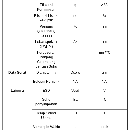
Efisiensi
η
A / A
Kemiringan
Efisiensi Listrik-
pe
%
ke-Optik
Panjang
ʎc
nm
gelombang
tengah
Lebar spektral
Δʎ
nm
(FWHM)
Pergeseran
-
nm / ℃
Panjang
Gelombang
dengan Suhu
Data Serat
Diameter inti
Dcore
µm
Bukaan Numerik
NA
NA
Lainnya
ESD
Vesd
V
Suhu
Tstg
℃
penyimpanan
Temp Solder
Tl
℃
Utama
Memimpin Waktu
t
detik