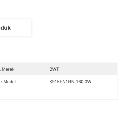
oduk
 Merek
BWT
r Model
K915FN1RN-160.0W