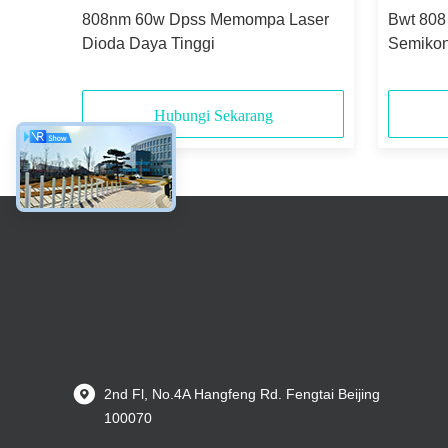
808nm 60w Dpss Memompa Laser
Bwt 808
er
Dioda Daya Tinggi
Semikon
Secara 
Hubungi Sekarang
2nd Fl, No.4A Hangfeng Rd. Fengtai Beijing
100070