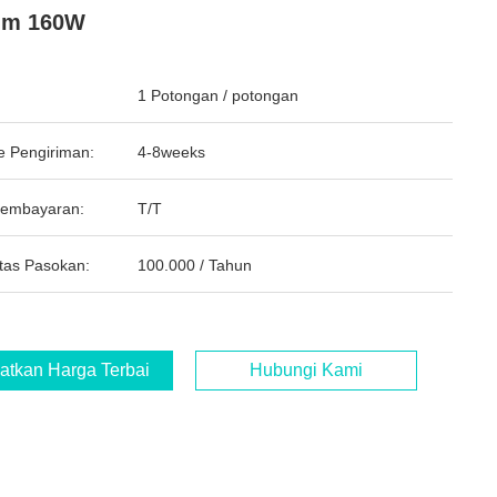
nm 160W
1 Potongan / potongan
e Pengiriman:
4-8weeks
Pembayaran:
T/T
tas Pasokan:
100.000 / Tahun
atkan Harga Terbaik
Hubungi Kami