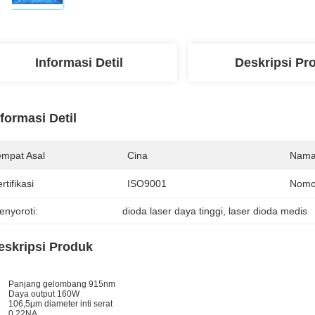
Informasi Detil
Deskripsi Pr
nformasi Detil
empat Asal
Cina
Nama
rtifikasi
ISO9001
Nomo
enyoroti:
dioda laser daya tinggi
, 
laser dioda medis
eskripsi Produk
Panjang gelombang 915nm
Daya output 160W
106,5μm diameter inti serat
0.22NA