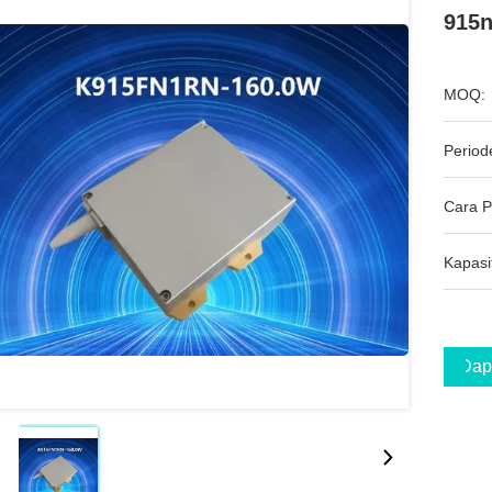
915
MOQ:
Period
Cara 
Kapasi
Dap