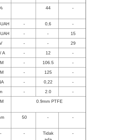
%
44
-
BUAH
-
0,6
-
BUAH
-
-
15
V
-
-
29
/ A
-
12
-
pM
-
106.5
-
pM
-
125
-
NA
-
0,22
-
m
-
2.0
-
pM
0.9mm PTFE
mm
50
-
-
-
-
Tidak
-
ada