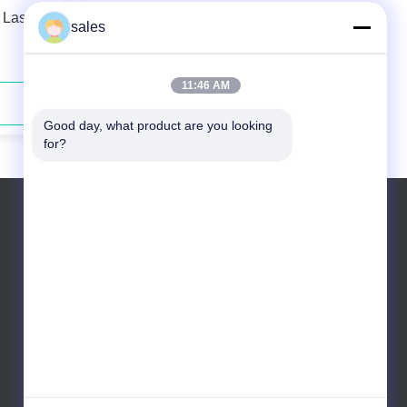
 Laser
976nm 180W Panjang Gelombang
sales
Stabil Fiber Coupled Diode Laser
11:46 AM
Hubungi Sekarang
Good day, what product are you looking 
for?
Telp: +86 10 83681053