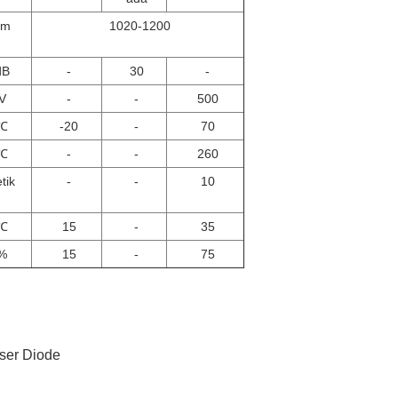
nm
1020-1200
dB
-
30
-
V
-
-
500
℃
-20
-
70
℃
-
-
260
tik
-
-
10
℃
15
-
35
%
15
-
75
ser Diode