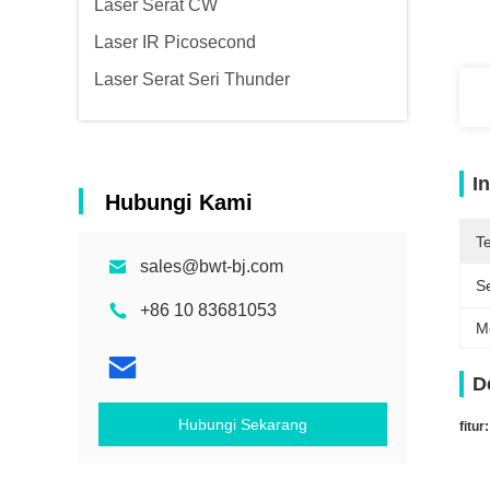
Laser Serat CW
Laser IR Picosecond
Laser Serat Seri Thunder
I
Hubungi Kami
T
sales@bwt-bj.com
Se
+86 10 83681053
M
D
Hubungi Sekarang
fitur
: