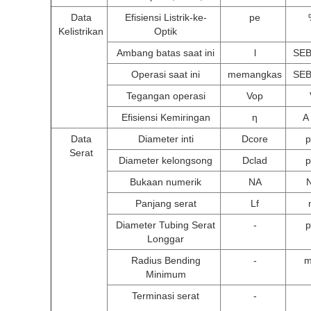
Data
Efisiensi Listrik-ke-
pe
Kelistrikan
Optik
Ambang batas saat ini
l
SE
Operasi saat ini
memangkas
SE
Tegangan operasi
Vop
Efisiensi Kemiringan
η
A 
Data
Diameter inti
Dcore
Serat
Diameter kelongsong
Dclad
Bukaan numerik
NA
Panjang serat
Lf
Diameter Tubing Serat
-
Longgar
Radius Bending
-
Minimum
Terminasi serat
-