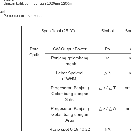
Umpan balik perlindungan 1020nm-1200nm
kasi
:
Pemompaan laser serat
Spesifikasi (25 ℃)
Simbol
Sa
Data
CW-Output Power
Po
Optik
Panjang gelombang
λc
tengah
Lebar Spektral
△ λ
(FWHM)
Pergeseran Panjang
△ λ / △ T
nm
Gelombang dengan
Suhu
Pergeseran Panjang
△ λ / △ A
nm
Gelombang dengan
Arus
Rasio spot 0,15 / 0,22
NA