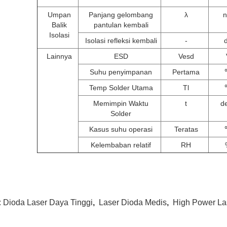
Umpan
Panjang gelombang
λ
Balik
pantulan kembali
Isolasi
Isolasi refleksi kembali
-
Lainnya
ESD
Vesd
Suhu penyimpanan
Pertama
Temp Solder Utama
Tl
Memimpin Waktu
t
de
Solder
Kasus suhu operasi
Teratas
Kelembaban relatif
RH
:
Dioda Laser Daya Tinggi
,
Laser Dioda Medis
,
High Power La