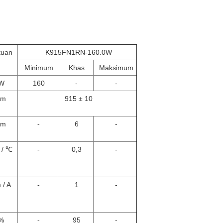
tuan
K915FN1RN-160.0W
Minimum
Khas
Maksimum
W
160
-
-
nm
915 ± 10
nm
-
6
-
 / ℃
-
0,3
-
 / A
-
1
-
%
-
95
-