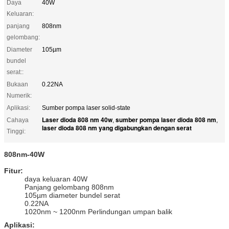
Daya
40W
Keluaran:
panjang
808nm
gelombang:
Diameter
105µm
bundel
serat::
Bukaan
0.22NA
Numerik:
Aplikasi:
Sumber pompa laser solid-state
Laser dioda 808 nm 40w
sumber pompa laser dioda 808 nm
Cahaya
,
,
laser dioda 808 nm yang digabungkan dengan serat
Tinggi:
808nm-40W
Fitur:
daya keluaran 40W
Panjang gelombang 808nm
105µm diameter bundel serat
0.22NA
1020nm ~ 1200nm Perlindungan umpan balik
Aplikasi
: