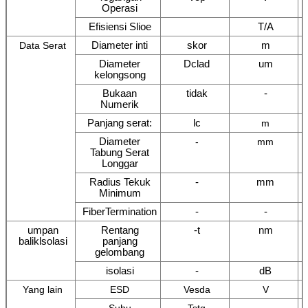
Operasi
Efisiensi Slioe
T/A
Diameter inti
skor
m
Data Serat
Diameter
Dclad
um
kelongsong
Bukaan
tidak
-
Numerik
Panjang serat:
lc
m
Diameter
-
mm
Tabung Serat
Longgar
Radius Tekuk
-
mm
Minimum
FiberTermination
-
-
umpan
Rentang
-t
nm
baliklsolasi
panjang
gelombang
isolasi
-
dB
Yang lain
ESD
Vesda
V
Suhu
Tstg