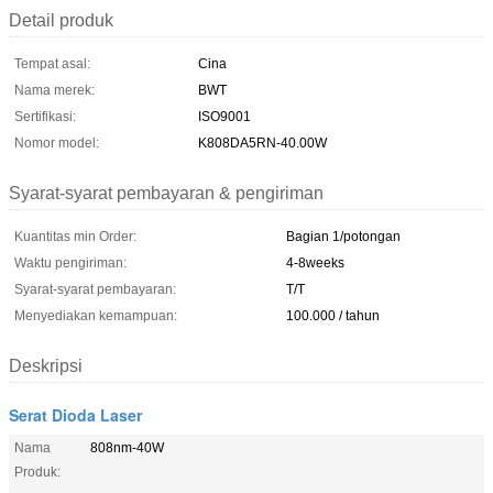
Detail produk
Tempat asal:
Cina
Nama merek:
BWT
Sertifikasi:
ISO9001
Nomor model:
K808DA5RN-40.00W
Syarat-syarat pembayaran & pengiriman
Kuantitas min Order:
Bagian 1/potongan
Waktu pengiriman:
4-8weeks
Syarat-syarat pembayaran:
T/T
Menyediakan kemampuan:
100.000 / tahun
Deskripsi
Serat Dioda Laser
Nama
808nm-40W
Produk: