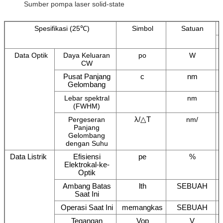
Sumber pompa laser solid-state
Spesifikasi (25℃)
Simbol
Satuan
Data Optik
Daya Keluaran
po
W
CW
Pusat Panjang
c
nm
Gelombang
Lebar spektral
nm
(FWHM)
​λ/△T
Pergeseran
nm/
Panjang
Gelombang
dengan Suhu
Data Listrik
Efisiensi
pe
%
Elektrokal-ke-
Optik
Ambang Batas
lth
SEBUAH
Saat Ini
Operasi Saat Ini
memangkas
SEBUAH
Tegangan
Vop
V