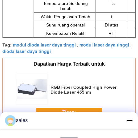
Temperature Soldering
Tls
Timah
Waktu Pengelasan Timah
t
Suhu ruang operasi
Di atas
Kelembaban Relatif
RH
modul dioda laser daya tinggi
modul laser daya tinggi
Tag:
,
,
dioda laser daya tinggi
Dapatkan Harga Terbaik untuk
RGB Fiber Coupled High Power
Diode Laser 455nm
Terus
sales
Serat Dioda Laser
Lebih