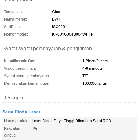
Tempat asal:
Cina
Nama merek:
BWT
Sertifikasi:
ISO9001
Nomor model:
KR004G004B004WHFN
Syarat-syarat pembayaran & pengiriman
Kuantitas min Order:
1 Piece/Pieces
Waktu pengiriman:
4-8 minggu
Syarat-syarat pembayaran:
T/T
Menyediakan kemampuan:
100,000/tahun
Deskripsi
Serat Dioda Laser
Nama produk:
Laser Dioda Daya Tinggi Ditambah Serat RGB
Kekuatan
4W
output: