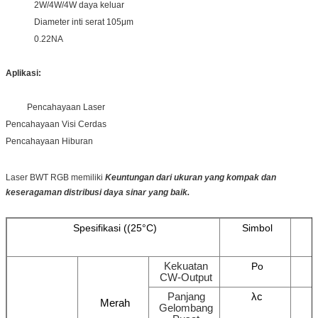
2W/4W/4W daya keluar
Diameter inti serat 105μm
0.22NA
Aplikasi:
Pencahayaan Laser
Pencahayaan Visi Cerdas
Pencahayaan Hiburan
Laser BWT RGB memiliki
Keuntungan dari ukuran yang kompak dan
keseragaman distribusi daya sinar yang baik.
Spesifikasi ((25°C)
Simbol
S
Kekuatan
Po
CW-Output
Panjang
λc
Merah
Gelombang