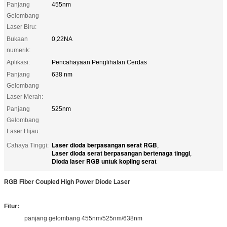
Panjang
455nm
Gelombang
Laser Biru:
Bukaan
0,22NA
numerik:
Aplikasi:
Pencahayaan Penglihatan Cerdas
Panjang
638 nm
Gelombang
Laser Merah:
Panjang
525nm
Gelombang
Laser Hijau:
Laser dioda berpasangan serat RGB
Cahaya Tinggi:
,
Laser dioda serat berpasangan bertenaga tinggi
,
Dioda laser RGB untuk kopling serat
RGB Fiber Coupled High Power Diode Laser
Fitur:
panjang gelombang 455nm/525nm/638nm