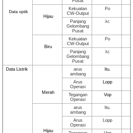
Pusat
Kekuatan
Po
Data optik
CW-Output
Hijau
Panjang
λc
Gelombang
Pusat
Kekuatan
Po
CW-Output
Biru
Panjang
λc
Gelombang
Pusat
Data Listrik
arus
Itu.
ambang
Arus
Lopp
Operasi
Merah
Tegangan
Vop
Operasi
arus
Itu.
ambang
Arus
Lopp
Operasi
Hijau
Tegangan
Vop