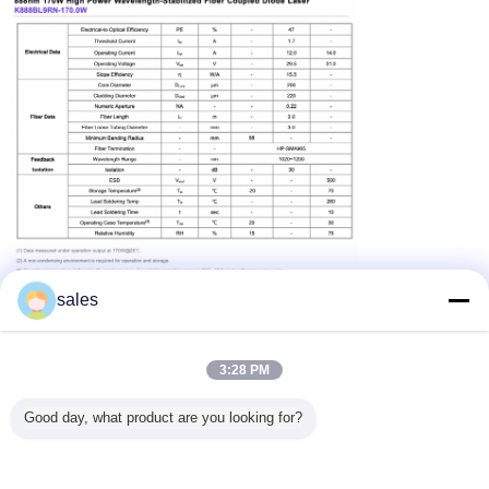
sales
modul dioda laser daya tinggi
modul laser daya tinggi
Tag:
,
,
dioda laser daya tinggi
3:28 PM
Dapatkan Harga Terbaik untuk
Good day, what product are you looking for?
888nm 170W Fiber Coupled Laser