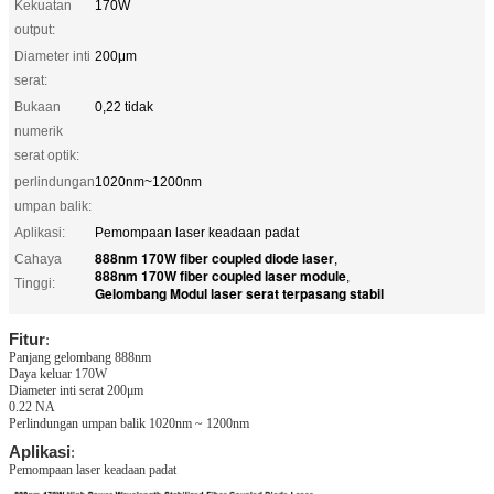
Kekuatan
170W
output:
Diameter inti
200μm
serat:
Bukaan
0,22 tidak
numerik
serat optik:
perlindungan
1020nm~1200nm
umpan balik:
Aplikasi:
Pemompaan laser keadaan padat
888nm 170W fiber coupled diode laser
Cahaya
,
888nm 170W fiber coupled laser module
,
Tinggi:
Gelombang Modul laser serat terpasang stabil
Fitur
:
Panjang gelombang 888nm
Daya keluar 170W
Diameter inti serat 200μm
0.22 NA
Perlindungan umpan balik 1020nm ~ 1200nm
Aplikasi
:
Pemompaan laser keadaan padat