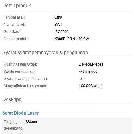
Detail produk
Tempat asal:
Cina
Nama merek:
BWT
Sertifikasi:
ISO9001
Nomor model:
K888BL9RN-170.0W
Syarat-syarat pembayaran & pengiriman
Kuantitas min Order:
1 Piece/Pieces
Waktu pengiriman:
4-8 minggu
Syarat-syarat pembayaran:
T/T
Menyediakan kemampuan:
100,000/tahun
Deskripsi
Serat Dioda Laser
Panjang
888nm
gelombang: