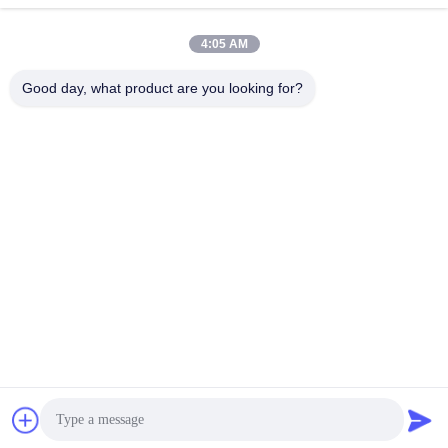
4:05 AM
Good day, what product are you looking for?
06:36
02:54
laser dioda biru kecerahan tinggi
laser dioda biru kecerahan tinggi
tingkat kW - Bagian C
tingkat kW - Bagian A
Blue Diode Laser Series
Blue Diode Laser Series
Products
Products
May 20, 2021
May 08, 2021
00:39
02:25
Pengenalan BWT
laser dioda biru kecerahan tinggi
tingkat kW - Bagian B
BWT Company Info
Blue Diode Laser Series
February 20, 2021
Products
May 13, 2021