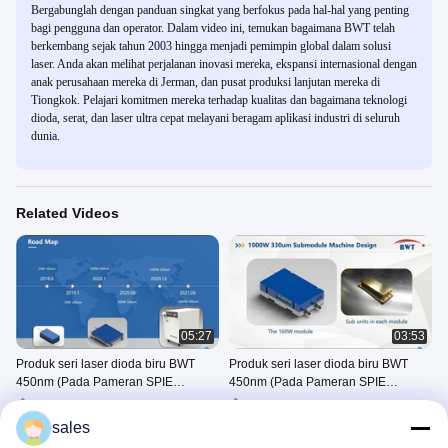
Bergabunglah dengan panduan singkat yang berfokus pada hal-hal yang penting
bagi pengguna dan operator. Dalam video ini, temukan bagaimana BWT telah
berkembang sejak tahun 2003 hingga menjadi pemimpin global dalam solusi
laser. Anda akan melihat perjalanan inovasi mereka, ekspansi internasional dengan
anak perusahaan mereka di Jerman, dan pusat produksi lanjutan mereka di
Tiongkok. Pelajari komitmen mereka terhadap kualitas dan bagaimana teknologi
dioda, serat, dan laser ultra cepat melayani beragam aplikasi industri di seluruh
dunia.
Related Videos
05:27
03:53
Produk seri laser dioda biru BWT
Produk seri laser dioda biru BWT
450nm (Pada Pameran SPIE
450nm (Pada Pameran SPIE
Photonics West 2021)----Bagian A
Photonics West 2021)----Bagian B
Blue Diode Laser Series
Blue Diode Laser Series
Products
Products
sales
April 08, 2021
April 15, 2021