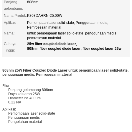
Panjang
808nm
gelombang:
Nama Produk:
K808DAHRN-25.00W
Aplikasi:
Pemompaan laser solid-state, Penggunaan medis,
Pemrosesan material
Nama:
untuk pemompaan laser solid-state, penggunaan medis,
pemrosesan material
25w fiber coupled diode laser
Cahaya
,
808nm fiber coupled diode laser
fiber coupled laser 25w
,
Tinggi:
808nm 25W Fiber Coupled Diode Laser untuk pemompaan laser solid-state,
penggunaan medis, Pemrosesan material
Fitur:
Panjang gelombang 808nm
Daya keluaran 25W
Diameter inti 400μm
0,22 NA
Aplikasi:
Pemompaan laser solid-state
Penggunaan medis
Pengolahan material