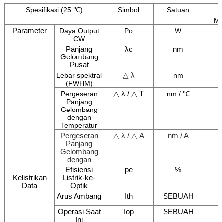
Spesifikasi (25 ℃)
Simbol
Satuan
Mi
Parameter
Daya Output
Po
W
CW
Panjang
λc
nm
Gelombang
Pusat
△ λ
Lebar spektral
nm
(FWHM)
△ λ / △ T
Pergeseran
nm / ℃
Panjang
Gelombang
dengan
Temperatur
Pergeseran
△ λ / △ A
nm / A
Panjang
Gelombang
dengan
Efisiensi
pe
%
Kelistrikan
Listrik-ke-
Data
Optik
Arus Ambang
Ith
SEBUAH
Operasi Saat
Iop
SEBUAH
Ini