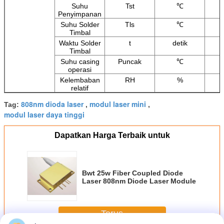
Suhu
Tst
℃
Penyimpanan
Suhu Solder
Tls
℃
Timbal
Waktu Solder
t
detik
Timbal
Suhu casing
Puncak
℃
operasi
Kelembaban
RH
%
relatif
808nm dioda laser
modul laser mini
Tag:
,
,
modul laser daya tinggi
Dapatkan Harga Terbaik untuk
Bwt 25w Fiber Coupled Diode
Laser 808nm Diode Laser Module
Terus