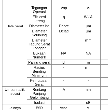
Tegangan
Vop
V.
Operasi
Efisiensi
η
W / A
Lereng
Diameter inti
Dcore
µm
Data Serat
Diameter
Dclad
µm
Selubung
Diameter
mm
Tabung Serat
Longgar
Bukaan
NA
NA
Numerik
Panjang serat
Lf
m
Radius
-
mm
Bending
Minimum
Pemutusan
-
-
Serat
Umpan balik
Rentang
Λ
nm
Isolasi
Panjang
Gelombang
Isolasi
-
dB
Lainnya
ESD
Vesd
V.