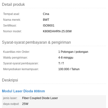
Detail produk
Tempat asal:
Cina
Nama merek:
BWT
Sertifikasi:
ISO9001
Nomor model:
K808DAHRN-25.00W
Syarat-syarat pembayaran & pengiriman
Kuantitas min Order:
1 Potongan / potongan
Waktu pengiriman:
4-8 minggu
Syarat-syarat pembayaran:
T / T
Menyediakan kemampuan:
100.000 / Tahun
Deskripsi
Modul Laser Dioda 808nm
jenis laser:
Fiber Coupled Diode Laser
daya output:
25W