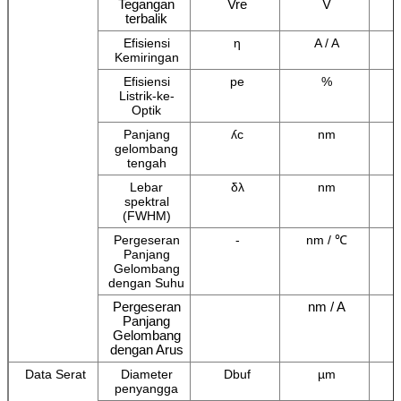
Tegangan
Vre
V
terbalik
Efisiensi
η
A / A
Kemiringan
Efisiensi
pe
%
Listrik-ke-
Optik
Panjang
ʎc
nm
gelombang
tengah
Lebar
δλ
nm
spektral
(FWHM)
Pergeseran
-
nm / ℃
Panjang
Gelombang
dengan Suhu
Pergeseran
nm / A
Panjang
Gelombang
dengan Arus
Data Serat
Diameter
Dbuf
µm
penyangga