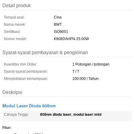
Detail produk
Tempat asal:
Cina
Nama merek:
BWT
Sertifikasi:
ISO9001
Nomor model:
K808DAHFN-25.00W
Syarat-syarat pembayaran & pengiriman
Kuantitas min Order:
1 Potongan / potongan
Syarat-syarat pembayaran:
T / T
Menyediakan kemampuan:
100.000 / Tahun
Deskripsi
Modul Laser Dioda 808nm
808nm dioda laser
modul laser mini
Cahaya Tinggi:
,
Fitur: