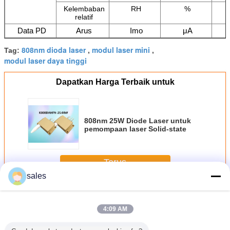
Kelembaban
RH
%
relatif
Data PD
Arus
Imo
μA
808nm dioda laser
modul laser mini
Tag:
,
,
modul laser daya tinggi
Dapatkan Harga Terbaik untuk
808nm 25W Diode Laser untuk
pemompaan laser Solid-state
Terus
sales
Modul Laser Dioda 808nm
Lebih
4:09 AM