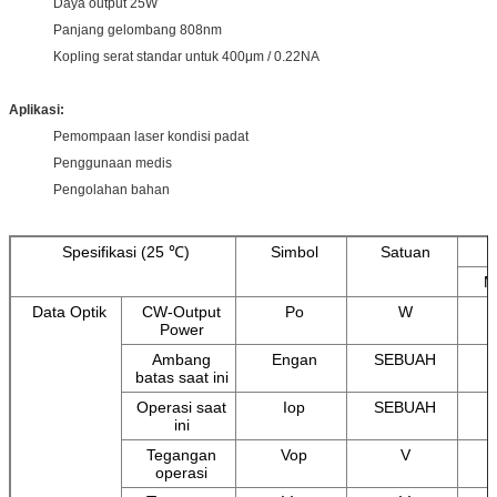
Daya output 25W
Panjang gelombang 808nm
Kopling serat standar untuk 400μm / 0.22NA
Aplikasi:
Pemompaan laser kondisi padat
Penggunaan medis
Pengolahan bahan
Spesifikasi (25 ℃)
Simbol
Satuan
M
Data Optik
CW-Output
Po
W
Power
Ambang
Engan
SEBUAH
batas saat ini
Operasi saat
Iop
SEBUAH
ini
Tegangan
Vop
V
operasi