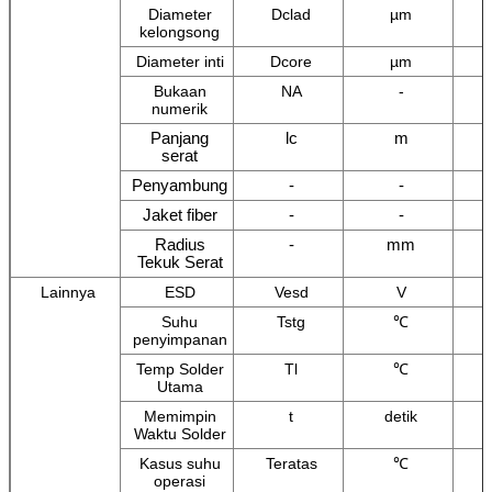
Diameter
Dclad
µm
kelongsong
Diameter inti
Dcore
µm
Bukaan
NA
-
numerik
Panjang
lc
m
serat
Penyambung
-
-
Jaket fiber
-
-
Radius
-
mm
Tekuk Serat
Lainnya
ESD
Vesd
V
Suhu
Tstg
℃
penyimpanan
Temp Solder
Tl
℃
Utama
Memimpin
t
detik
Waktu Solder
Kasus suhu
Teratas
℃
operasi