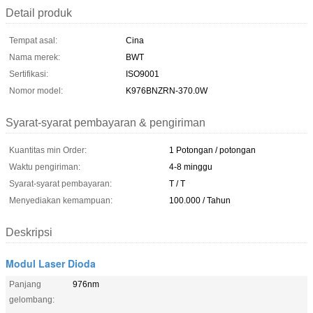
Detail produk
Tempat asal:
Cina
Nama merek:
BWT
Sertifikasi:
ISO9001
Nomor model:
K976BNZRN-370.0W
Syarat-syarat pembayaran & pengiriman
Kuantitas min Order:
1 Potongan / potongan
Waktu pengiriman:
4-8 minggu
Syarat-syarat pembayaran:
T / T
Menyediakan kemampuan:
100.000 / Tahun
Deskripsi
Modul Laser Dioda
Panjang
976nm
gelombang: