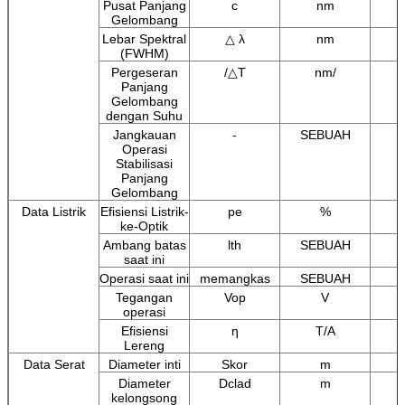
Pusat Panjang
c
nm
Gelombang
Lebar Spektral
△ λ
nm
(FWHM)
Pergeseran
/△T
nm/
Panjang
Gelombang
dengan Suhu
Jangkauan
-
SEBUAH
Operasi
Stabilisasi
Panjang
Gelombang
Data Listrik
Efisiensi Listrik-
pe
%
ke-Optik
Ambang batas
lth
SEBUAH
saat ini
Operasi saat ini
memangkas
SEBUAH
Tegangan
Vop
V
operasi
Efisiensi
η
T/A
Lereng
Data Serat
Diameter inti
Skor
m
Diameter
Dclad
m
kelongsong