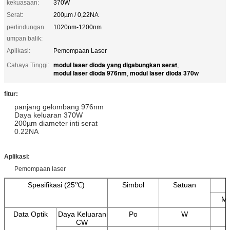
kekuasaan:
370W
Serat:
200µm / 0,22NA
perlindungan
1020nm-1200nm
umpan balik:
Aplikasi:
Pemompaan Laser
modul laser dioda yang digabungkan serat
Cahaya Tinggi:
,
modul laser dioda 976nm
modul laser dioda 370w
,
fitur
:
panjang gelombang 976nm
Daya keluaran 370W
200µm diameter inti serat
0.22NA
Aplikasi
:
Pemompaan laser
Spesifikasi (25℃)
Simbol
Satuan
Mi
Data Optik
Daya Keluaran
Po
W
CW