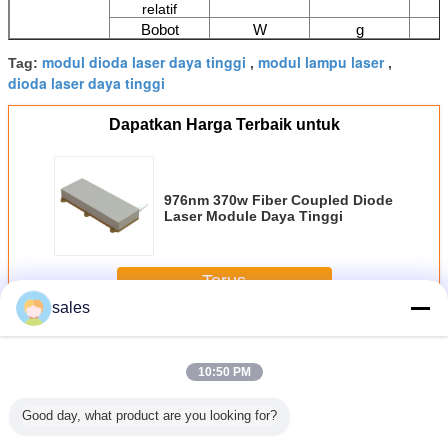
relatif
Bobot
W
g
modul dioda laser daya tinggi
modul lampu laser
Tag:
,
,
dioda laser daya tinggi
Dapatkan Harga Terbaik untuk
976nm 370w Fiber Coupled Diode
Laser Module Daya Tinggi
Terus
sales
Modul Laser Dioda
Lebih
10:50 PM
Good day, what product are you looking for?
3N.A
Compact and
12mm X 12mm X
Medical Diode
Laser 