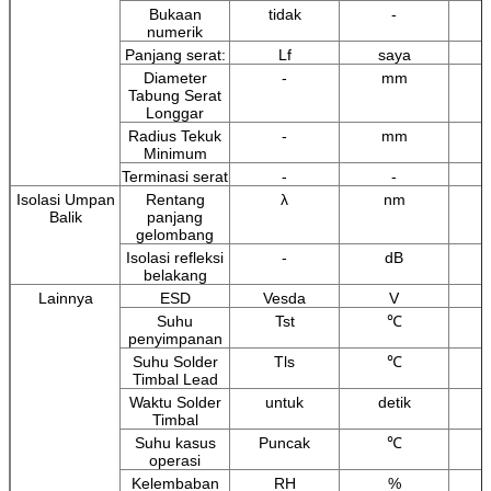
Bukaan
tidak
-
numerik
Panjang serat:
Lf
saya
Diameter
-
mm
Tabung Serat
Longgar
Radius Tekuk
-
mm
Minimum
Terminasi serat
-
-
Isolasi Umpan
Rentang
λ
nm
Balik
panjang
gelombang
Isolasi refleksi
-
dB
belakang
Lainnya
ESD
Vesda
V
Suhu
Tst
℃
penyimpanan
Suhu Solder
Tls
℃
Timbal Lead
Waktu Solder
untuk
detik
Timbal
Suhu kasus
Puncak
℃
operasi
Kelembaban
RH
%