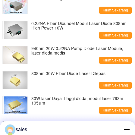
Kirim Sekarang
0.22NA Fiber Dibundel Modul Laser Diode 808nm
High Power 10W
Kirim Sekarang
940nm 20W 0.22NA Pump Diode Laser Module,
laser dioda medis
Kirim Sekarang
808nm 30W Fiber Diode Laser Dilepas
Kirim Sekarang
30W laser Daya Tinggi dioda, modul laser 793m
105μm
Kirim Sekarang
0.22NA Serat Dibundel Modul Laser Diode 15W 80W
Untuk Penerangan
sales