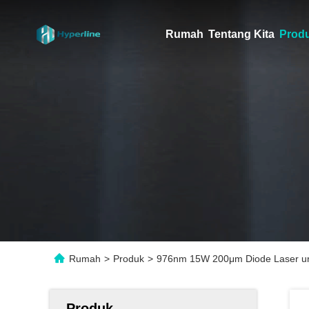
Rumah
Tentang Kita
Prod
Rumah
>
Produk
>
976nm 15W 200μm Diode Laser un
Produk