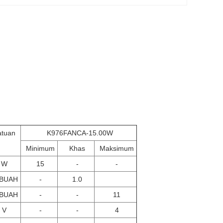
atuan
K976FANCA-15.00W
Minimum
Khas
Maksimum
W
15
-
-
BUAH
-
1.0
BUAH
-
-
11
V
-
-
4