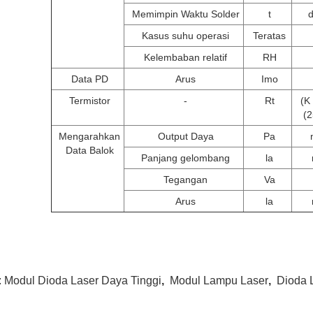
Memimpin Waktu Solder
t
d
Kasus suhu operasi
Teratas
Kelembaban relatif
RH
Data PD
Arus
Imo
Termistor
-
Rt
(K 
(
Mengarahkan
Output Daya
Pa
Data Balok
Panjang gelombang
la
Tegangan
Va
Arus
la
:
Modul Dioda Laser Daya Tinggi
,
Modul Lampu Laser
,
Dioda 