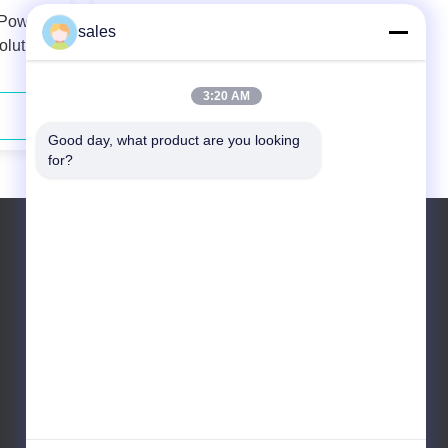
 Power
Blue-violet Diode Laser For Hair
sales
olution
Removal Core Diameter 105µm for
cations
Smooth and Hair-free Skin
3:20 AM
Hubungi Sekarang
Good day, what product are you looking 
for?
Telp: +86 10 83681053