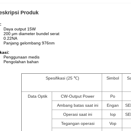
eskripsi Produk
:
Daya output 15W
200 μm diameter bundel serat
0.22NA
Panjang gelombang 976nm
kasi
:
Penggunaan medis
Pengolahan bahan
Spesifikasi (25 ℃)
Simbol
S
Data Optik
CW-Output Power
Po
Ambang batas saat ini
Engan
SE
Operasi saat ini
Iop
SE
Tegangan operasi
Vop