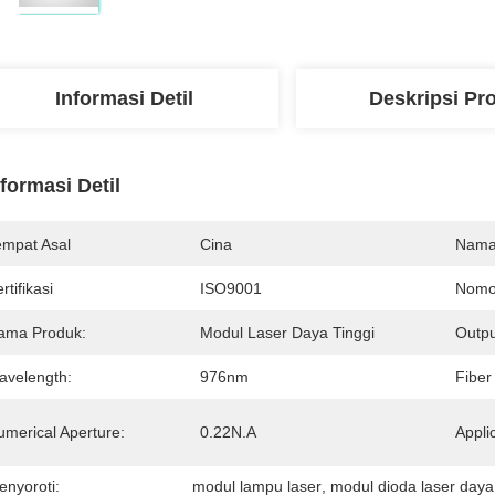
Informasi Detil
Deskripsi Pr
nformasi Detil
empat Asal
Cina
Nama
rtifikasi
ISO9001
Nomo
ama Produk:
Modul Laser Daya Tinggi
Outpu
avelength:
976nm
Fiber
umerical Aperture:
0.22N.A
Appli
enyoroti:
modul lampu laser
, 
modul dioda laser daya 