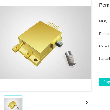
Pemr
MOQ:
Period
Cara 
Kapasi
Dap