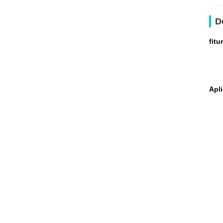
D
fitur
Apli