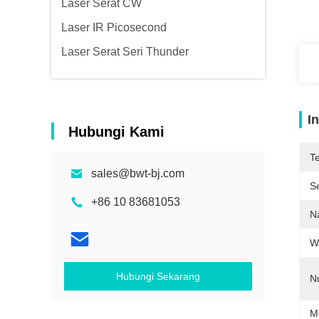
Laser Serat CW
Laser IR Picosecond
Laser Serat Seri Thunder
I
Hubungi Kami
T
sales@bwt-bj.com
Se
+86 10 83681053
N
W
Hubungi Sekarang
N
M