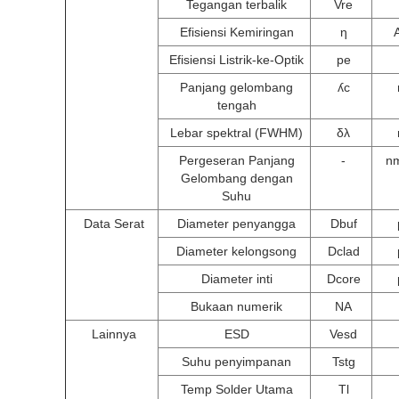
Tegangan terbalik
Vre
Efisiensi Kemiringan
η
A
Efisiensi Listrik-ke-Optik
pe
Panjang gelombang
ʎc
tengah
Lebar spektral (FWHM)
δλ
Pergeseran Panjang
-
n
Gelombang dengan
Suhu
Data Serat
Diameter penyangga
Dbuf
Diameter kelongsong
Dclad
Diameter inti
Dcore
Bukaan numerik
NA
Lainnya
ESD
Vesd
Suhu penyimpanan
Tstg
Temp Solder Utama
Tl