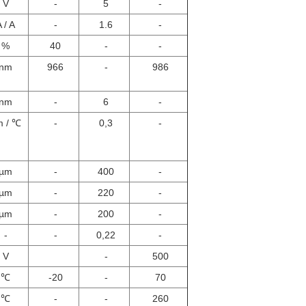
V
-
5
-
 / A
-
1.6
-
%
40
-
-
nm
966
-
986
nm
-
6
-
m / ℃
-
0,3
-
µm
-
400
-
µm
-
220
-
µm
-
200
-
-
-
0,22
-
V
-
500
℃
-20
-
70
℃
-
-
260