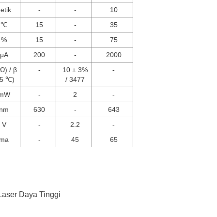
etik
-
-
10
℃
15
-
35
%
15
-
75
μA
200
-
2000
Ω) / β
-
10 ± 3%
-
25 ℃)
/ 3477
mW
-
2
-
nm
630
-
643
V
-
2.2
-
ma
-
45
65
Laser Daya Tinggi