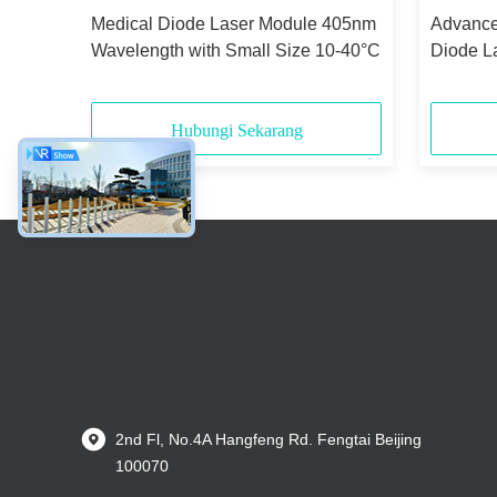
Laser
Medical Diode Laser Module 405nm
Advanc
ature
Wavelength with Small Size 10-40°C
Diode La
ial
Shape a
Apertur
Hubungi Sekarang
2nd Fl, No.4A Hangfeng Rd. Fengtai Beijing
100070