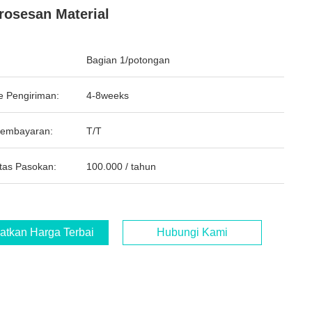
osesan Material
Bagian 1/potongan
e Pengiriman:
4-8weeks
Pembayaran:
T/T
tas Pasokan:
100.000 / tahun
atkan Harga Terbaik
Hubungi Kami