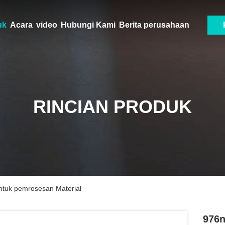
uk
Acara
video
Hubungi Kami
Berita perusahaan
RINCIAN PRODUK
tuk pemrosesan Material
976n