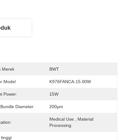
oduk
 Merek
BWT
r Model
K976FANCA-15.00W
t Power:
15W
 Bundle Diameter:
200µm
Medical Use , Material 
cation:
Processing
tinggi