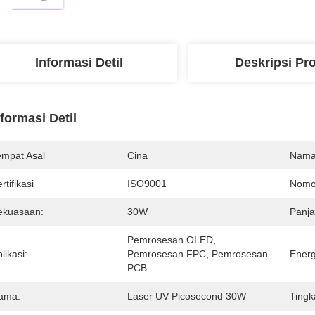
Informasi Detil
Deskripsi Pr
nformasi Detil
empat Asal
Cina
Nama
rtifikasi
ISO9001
Nomo
ekuasaan:
30W
Panj
Pemrosesan OLED, 
likasi:
Pemrosesan FPC, Pemrosesan 
Energ
PCB
ama:
Laser UV Picosecond 30W
Tingk