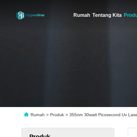
Rumah
Tentang Kita
Prod
Rumah
>
Produk
>
355nm 30watt Picosecond Uv La
Produk