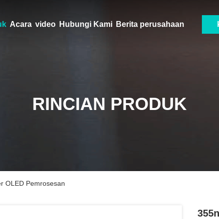
uk
Acara
video
Hubungi Kami
Berita perusahaan
RINCIAN PRODUK
ser OLED Pemrosesan
355n