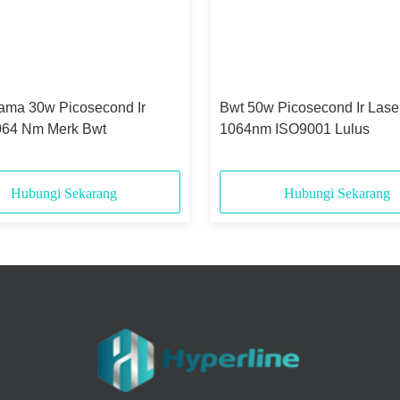
ama 30w Picosecond Ir
Bwt 50w Picosecond Ir Lase
064 Nm Merk Bwt
1064nm ISO9001 Lulus
Hubungi Sekarang
Hubungi Sekarang