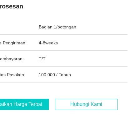
rosesan
Bagian 1/potongan
e Pengiriman:
4-8weeks
Pembayaran:
T/T
tas Pasokan:
100.000 / Tahun
atkan Harga Terbaik
Hubungi Kami