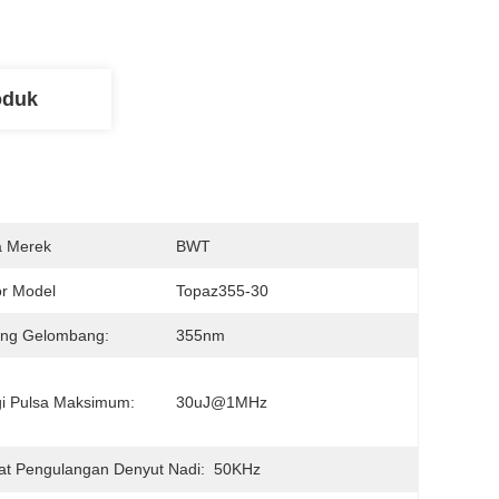
oduk
 Merek
BWT
r Model
Topaz355-30
ang Gelombang:
355nm
i Pulsa Maksimum:
30uJ@1MHz
at Pengulangan Denyut Nadi:
50KHz