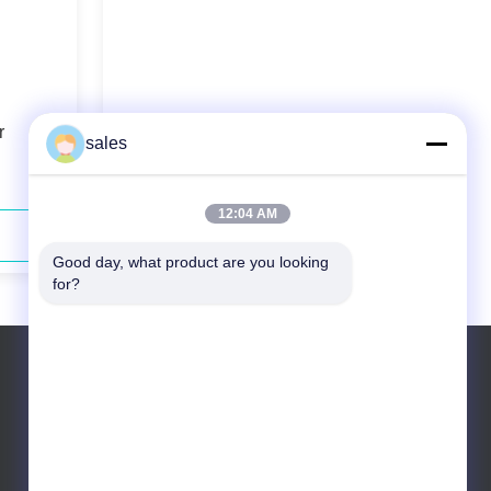
r
75w 1064nm Picosecond Ir Laser
sales
Rapuh Material Processing
12:04 AM
Hubungi Sekarang
Good day, what product are you looking 
for?