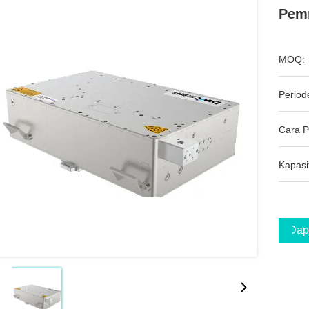
Pem
MOQ:
Period
Cara 
Kapasi
Dap