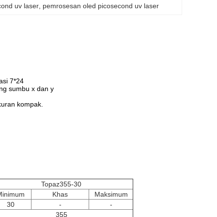
ond uv laser
, 
pemrosesan oled picosecond uv laser
asi 7*24
ang sumbu x dan y
ukuran kompak.
Topaz355-30
Minimum
Khas
Maksimum
30
-
-
355