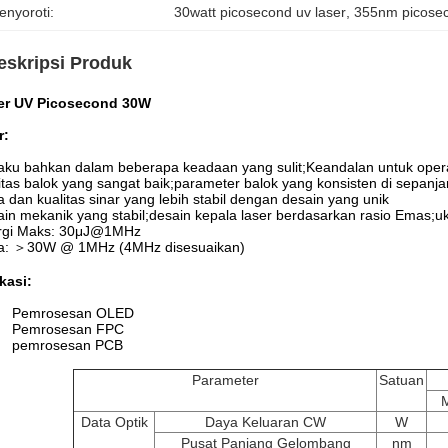
enyoroti:
30watt picosecond uv laser
, 
355nm picosec
eskripsi Produk
er UV Picosecond 30W
r:
aku bahkan dalam beberapa keadaan yang sulit;Keandalan untuk oper
itas balok yang sangat baik;parameter balok yang konsisten di sepanj
 dan kualitas sinar yang lebih stabil dengan desain yang unik
in mekanik yang stabil;desain kepala laser berdasarkan rasio Emas;
rgi Maks: 30μJ@1MHz
a: ＞30W @ 1MHz (4MHz disesuaikan)
kasi:
Pemrosesan OLED
Pemrosesan FPC
pemrosesan PCB
Parameter
Satuan
Data Optik
Daya Keluaran CW
W
Pusat Panjang Gelombang
nm