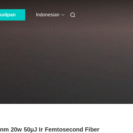
kutipan
Indonesian
nm 20w 50μJ Ir Femtosecond Fiber