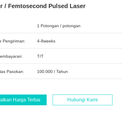
r / Femtosecond Pulsed Laser
1 Potongan / potongan
e Pengiriman:
4-8weeks
Pembayaran:
T/T
tas Pasokan:
100.000 / Tahun
atkan Harga Terbaik
Hubungi Kami