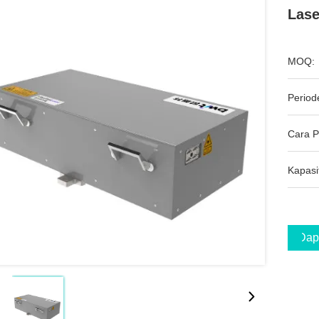
Lase
MOQ:
Period
Cara 
Kapasi
Dap