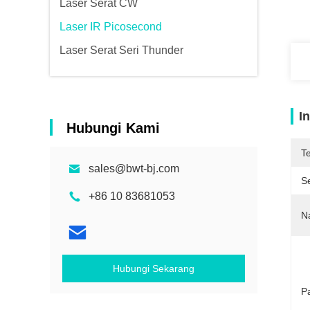
Laser Serat CW
Laser IR Picosecond
Laser Serat Seri Thunder
I
Hubungi Kami
T
sales@bwt-bj.com
Se
+86 10 83681053
N
Hubungi Sekarang
P