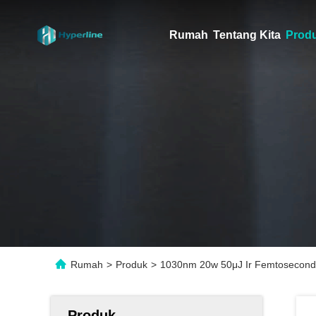
Rumah
Tentang Kita
Prod
Rumah
>
Produk
>
1030nm 20w 50μJ Ir Femtosecond 
Produk