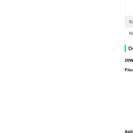
E
M
D
20W
Fitu
Apli