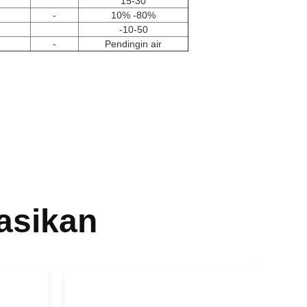
15-30
-
10% -80%
-10-50
-
Pendingin air
asikan