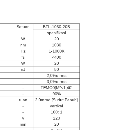
Satuan
BFL-1030-20B
spesifikasi
W
20
nm
1030
Hz
1-1000K
fs
<
400
W
20
nJ
50
-
2,0%o rms
-
3,0%o rms
-
TEMO0[M²<1,40]
-
90%
tuan
2.0mrad [Sudut Penuh]
-
vertikal
-
100: 1
V
220
min
20