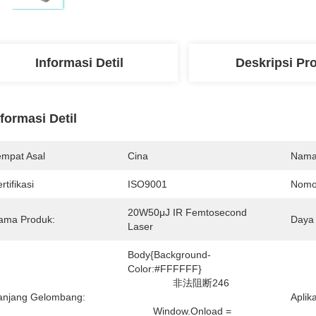
Informasi Detil
Deskripsi Pr
nformasi Detil
empat Asal
Cina
Nama
rtifikasi
ISO9001
Nomo
20W50μJ IR Femtosecond 
ama Produk:
Daya 
Laser
Body{background-
Color:#FFFFFF} 

		非法阻断246

anjang Gelombang:
Aplika
         Window.onload = 