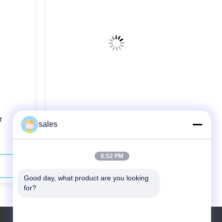
r
75w 1064nm Picosecond Ir Laser
sales
Rapuh Material Processing
8:52 PM
Hubungi Sekarang
Good day, what product are you looking 
for?