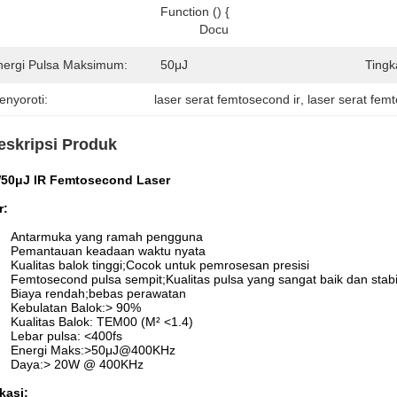
Function () { 

           Docu
nergi Pulsa Maksimum:
50μJ
Tingk
enyoroti:
laser serat femtosecond ir
, 
laser serat fem
eskripsi Produk
50μJ IR Femtosecond Laser
r
:
Antarmuka yang ramah pengguna
Pemantauan keadaan waktu nyata
Kualitas balok tinggi;Cocok untuk pemrosesan presisi
Femtosecond pulsa sempit;Kualitas pulsa yang sangat baik dan stabi
Biaya rendah;bebas perawatan
Kebulatan Balok:> 90%
Kualitas Balok: TEM00 (M² <1.4)
Lebar pulsa: <400fs
Energi Maks:>50μJ@400KHz
Daya:> 20W @ 400KHz
kasi
: