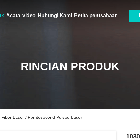
uk
Acara
video
Hubungi Kami
Berita perusahaan
RINCIAN PRODUK
Fiber Laser / Femtosecond Pulsed Laser
1030