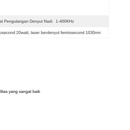
at Pengulangan Denyut Nadi:
1-400KHz
tosecond 20watt
, 
laser berdenyut femtosecond 1030nm
litas yang sangat baik