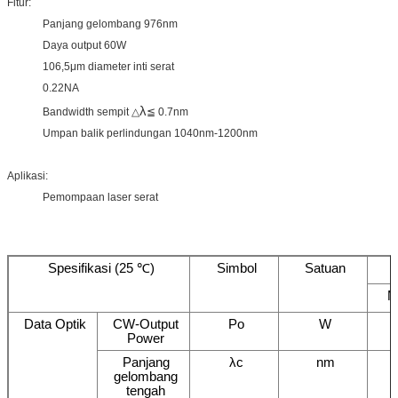
Fitur:
Panjang gelombang 976nm
Daya output 60W
106,5μm diameter inti serat
0.22NA
λ
Bandwidth sempit △
≦ 0.7nm
Umpan balik perlindungan 1040nm-1200nm
Aplikasi:
Pemompaan laser serat
Spesifikasi (25 ℃)
Simbol
Satuan
M
Data Optik
CW-Output
Po
W
Power
Panjang
λc
nm
gelombang
tengah