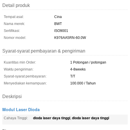
Detail produk
Tempat asal:
Cina
Nama merek:
BWT
Sertifikasi:
ISO9001
Nomor model:
K976AA5RN-60.0W
Syarat-syarat pembayaran & pengiriman
Kuantitas min Order:
1 Potongan / potongan
Waktu pengiriman:
4-8weeks
Syarat-syarat pembayaran:
T/T
Menyediakan kemampuan:
100.000 / Tahun
Deskripsi
Modul Laser Dioda
dioda laser daya tinggi
dioda laser daya tinggi
Cahaya Tinggi:
,