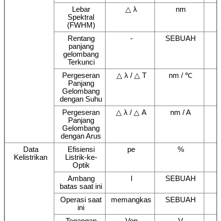
Lebar
△ λ
nm
Spektral
(FWHM)
Rentang
-
SEBUAH
panjang
gelombang
Terkunci
Pergeseran
△ λ / △ T
nm / ℃
Panjang
Gelombang
dengan Suhu
Pergeseran
△ λ / △ A
nm / A
Panjang
Gelombang
dengan Arus
Data
Efisiensi
pe
%
Kelistrikan
Listrik-ke-
Optik
Ambang
l
SEBUAH
batas saat ini
Operasi saat
memangkas
SEBUAH
ini
Tegangan
Vop
V