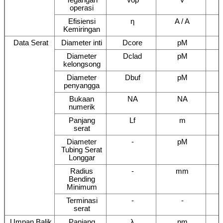
operasi
Efisiensi
η
A / A
Kemiringan
Data Serat
Diameter inti
Dcore
pM
Diameter
Dclad
pM
kelongsong
Diameter
Dbuf
pM
penyangga
Bukaan
NA
NA
numerik
Panjang
Lf
m
serat
Diameter
-
pM
Tubing Serat
Longgar
Radius
-
mm
Bending
Minimum
Terminasi
-
-
serat
Umpan Balik
Panjang
λ
nm