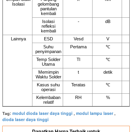
Isolasi
gelombang
pantulan
kembali
Isolasi
-
dB
refleksi
kembali
Lainnya
ESD
Vesd
V
Suhu
Pertama
℃
penyimpanan
Temp Solder
Tl
℃
Utama
Memimpin
t
detik
Waktu Solder
Kasus suhu
Teratas
℃
operasi
Kelembaban
RH
%
relatif
modul dioda laser daya tinggi
modul lampu laser
Tag:
,
,
dioda laser daya tinggi
Dapatkan Harga Terbaik untuk