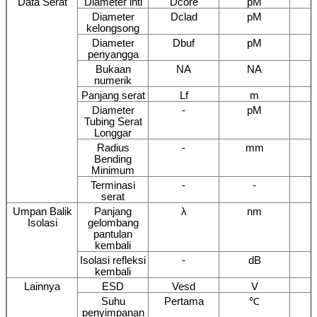
Data Serat
Diameter inti
Dcore
pM
Diameter
Dclad
pM
kelongsong
Diameter
Dbuf
pM
penyangga
Bukaan
NA
NA
numerik
Panjang serat
Lf
m
Diameter
-
pM
Tubing Serat
Longgar
Radius
-
mm
Bending
Minimum
Terminasi
-
-
serat
Umpan Balik
Panjang
λ
nm
Isolasi
gelombang
pantulan
kembali
Isolasi refleksi
-
dB
kembali
Lainnya
ESD
Vesd
V
Suhu
Pertama
℃
penyimpanan