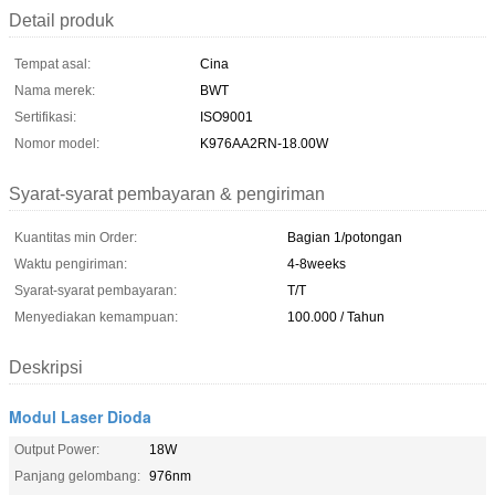
Detail produk
Tempat asal:
Cina
Nama merek:
BWT
Sertifikasi:
ISO9001
Nomor model:
K976AA2RN-18.00W
Syarat-syarat pembayaran & pengiriman
Kuantitas min Order:
Bagian 1/potongan
Waktu pengiriman:
4-8weeks
Syarat-syarat pembayaran:
T/T
Menyediakan kemampuan:
100.000 / Tahun
Deskripsi
Modul Laser Dioda
Output Power:
18W
Panjang gelombang:
976nm