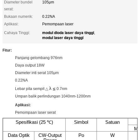
Diameter bundel
105μm
serat:
Bukaan numerik:
0.22NA
Aplikasi:
Pemompaan laser
modul dioda laser daya tinggi
Cahaya Tinggi:
,
modul laser daya tinggi
Fitur:
Panjang gelombang 976nm
Daya output 18W
Diameter inti serat 105μm
0.22NA
λ
Lebar pita sempit △
≦ 0.7nm
Umpan balik perlindungan 1040nm-1200nm
Aplikasi:
Pemompaan laser serat
Spesifikasi (25 ℃)
Simbol
Satuan
Mi
Data Optik
CW-Output
Po
W