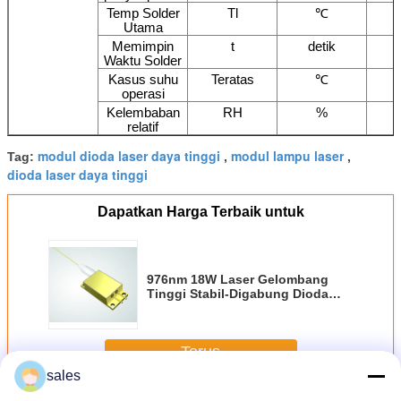
Temp Solder
Tl
℃
Utama
Memimpin
t
detik
Waktu Solder
Kasus suhu
Teratas
℃
operasi
Kelembaban
RH
%
relatif
modul dioda laser daya tinggi
modul lampu laser
Tag:
,
,
dioda laser daya tinggi
Dapatkan Harga Terbaik untuk
976nm 18W Laser Gelombang
Tinggi Stabil-Digabung Dioda
Laser
Terus
sales