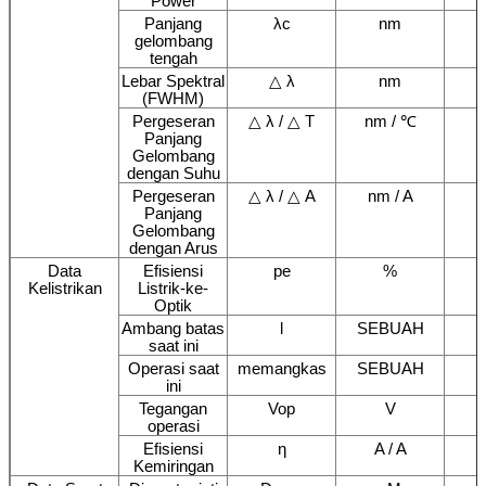
Power
Panjang
λc
nm
gelombang
tengah
Lebar Spektral
△ λ
nm
(FWHM)
Pergeseran
△ λ / △ T
nm / ℃
Panjang
Gelombang
dengan Suhu
Pergeseran
△ λ / △ A
nm / A
Panjang
Gelombang
dengan Arus
Data
Efisiensi
pe
%
Kelistrikan
Listrik-ke-
Optik
Ambang batas
l
SEBUAH
saat ini
Operasi saat
memangkas
SEBUAH
ini
Tegangan
Vop
V
operasi
Efisiensi
η
A / A
Kemiringan