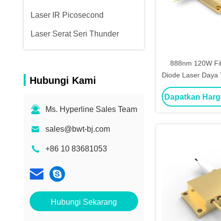
Laser IR Picosecond
Laser Serat Seri Thunder
888nm 120W Fi
Diode Laser Daya 
Hubungi Kami
Gelombang St
Dapatkan Harg
Ms. Hyperline Sales Team
sales@bwt-bj.com
+86 10 83681053
Hubungi Sekarang