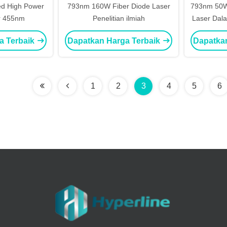
ed High Power
793nm 160W Fiber Diode Laser
793nm 50W
r 455nm
Penelitian ilmiah
Laser Dal
a Terbaik
Dapatkan Harga Terbaik
Dapatka
1
2
3
4
5
6