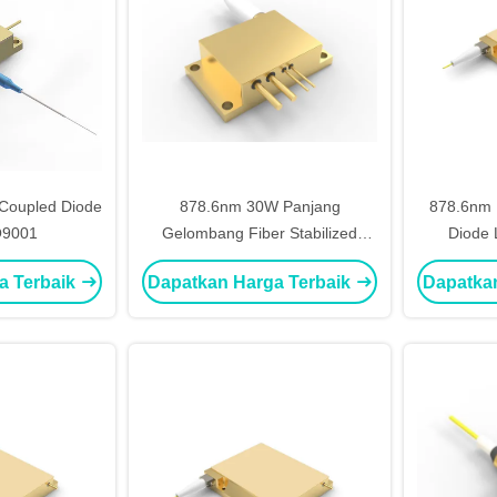
Coupled Diode
878.6nm 30W Panjang
878.6nm 
O9001
Gelombang Fiber Stabilized
Diode 
Coupled Diode Laser 200μM
Gel
a Terbaik
Dapatkan Harga Terbaik
Dapatka